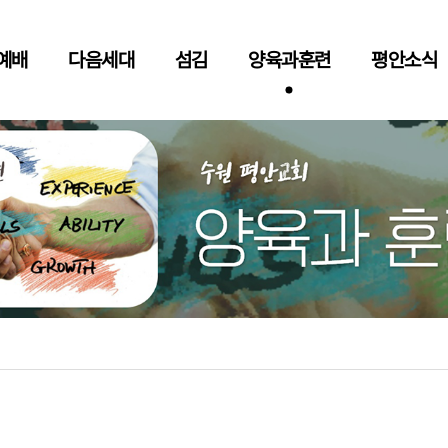
예배
다음세대
섬김
양육과훈련
평안소식