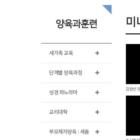
미
양육과훈련
새가족 교육
단계별 양육과정
성경 파노라마
교리대학
부모제자양육 : 세움