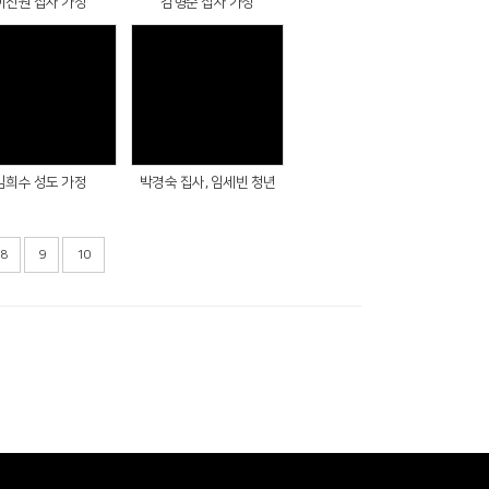
이진원 집사 가정
김형준 집사 가정
Views
Views
김희수 성도 가정
박경숙 집사, 임세빈 청년
8
9
10