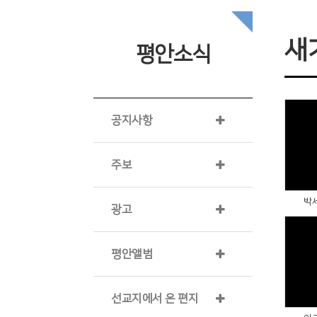
새
평안소식
공지사항
주보
박
광고
평안앨범
선교지에서 온 편지