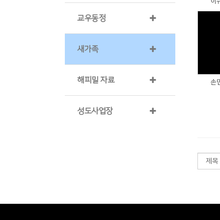
이
교우동정
새가족
해피밀 자료
손
성도사업장