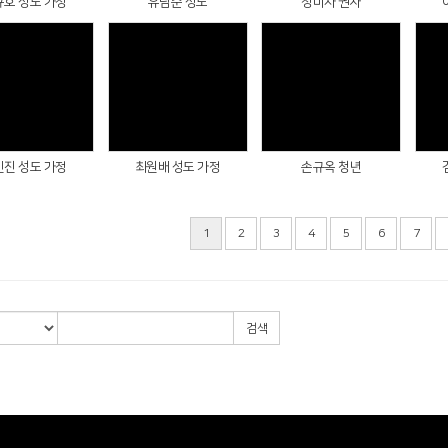
규호 성도 가정
유남순 성도
정미자 권사
Views
Views
Views
민진 성도 가정
최원배 성도 가정
손규옥 청년
1
2
3
4
5
6
7
검색