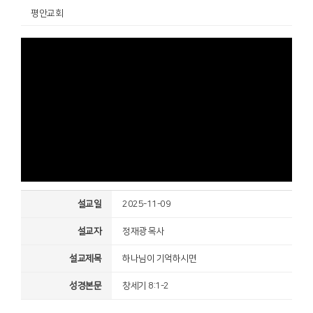
평안교회
설교일
2025-11-09
설교자
정재광 목사
설교제목
하나님이 기억하시면
성경본문
창세기 8:1-2