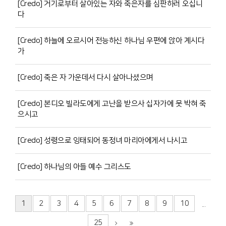
[Credo] 거기로부터 살아있는 자와 죽은자를 심판하러 오십니
다
[Credo] 하늘에 오르시어 전능하신 하나님 우편에 앉아 계시다
가
[Credo] 죽은 자 가운데서 다시 살아나셨으며
[Credo] 본디오 빌라도에게 고난을 받으사 십자가에 못 박혀 죽
으시고
[Credo] 성령으로 잉태되어 동정녀 마리아에게서 나시고
[Credo] 하나님의 아들 예수 그리스도
1
2
3
4
5
6
7
8
9
10
...
25